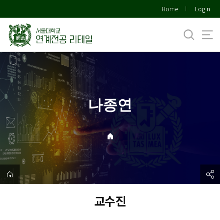
바
Home
Login
로
가
기
메
뉴
나종연
교수진